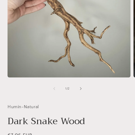
Medien
1
in
i
von
1
/
2
Modal
öffnen
ö
Humin-Natural
Dark Snake Wood