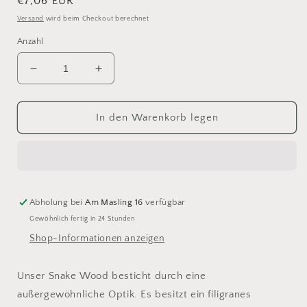
Normaler
€7,06 EUR
Preis
Versand
wird beim Checkout berechnet
Anzahl
Verringere
Erhöhe
die
die
Menge
Menge
für
für
In den Warenkorb legen
Dark
Dark
Snake
Snake
Wood
Wood
Abholung bei
Am Masling 16
verfügbar
Gewöhnlich fertig in 24 Stunden
Shop-Informationen anzeigen
Unser Snake Wood besticht durch eine
außergewöhnliche Optik. Es besitzt ein filigranes