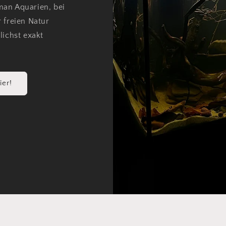
man Aquarien, bei
 freien Natur
ichst exakt
ier!