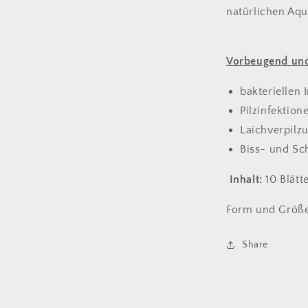
natürlichen Aqua
Vorbeugend und
bakteriellen 
Pilzinfektion
Laichverpilz
Biss- und S
Inhalt:
10 Blätt
Form und Größe 
Share