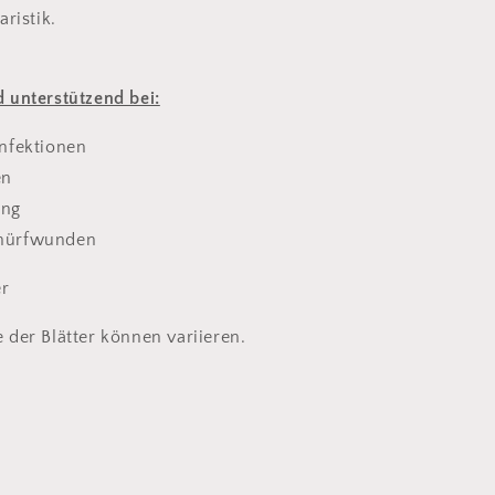
ristik.
 unterstützend bei:
Infektionen
en
ung
chürfwunden
er
der Blätter können variieren.