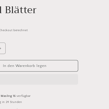
 Blätter
Checkout berechnet
Erhöhe
die
Menge
für
In den Warenkorb legen
Peepal
Blätter
Masling 16
verfügbar
g in 24 Stunden