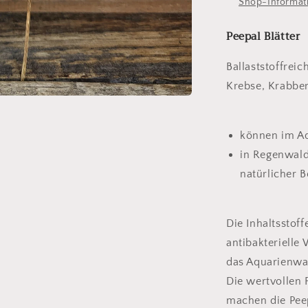
Shop-Informat
Peepal Blätter
Ballaststoffrei
Krebse, Krabbe
können im A
in Regenwaldt
natürlicher 
Die Inhaltsstoff
antibakterielle
das Aquarienwa
Die wertvollen 
machen die Peep